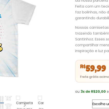
da nossa parceria
Feita com um tecid
faz bolinhas, não 
garantindo durabil
Nossas camisetas
trazendo também a
Santinhoz. Esses s
compartilhar mens
inspiração e luz pa
R$
59,99
ou
3x de R$20,00
s
Tamanho