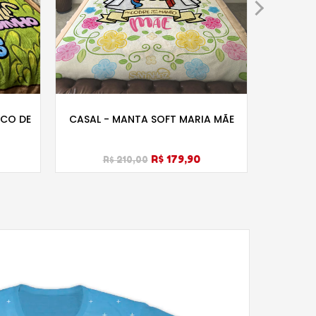
SCO DE
CASAL - MANTA SOFT MARIA MÃE
MAN
R$ 179,90
R$ 210,00