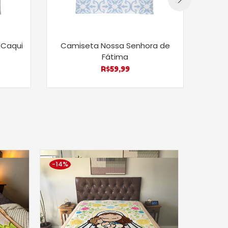
 Caqui
Camiseta Nossa Senhora de
Cam
Fátima
R$
59,99
-14%