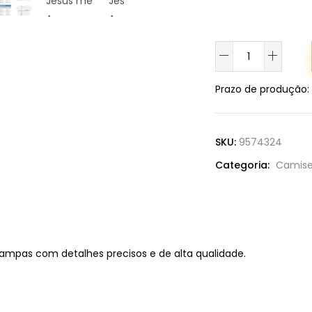
Camiseta
Jesus
me
Prazo de produção
:
Ama
-
Branca
SKU:
9574324
quantidade
Categoria:
Camise
stampas com detalhes precisos e de alta qualidade.