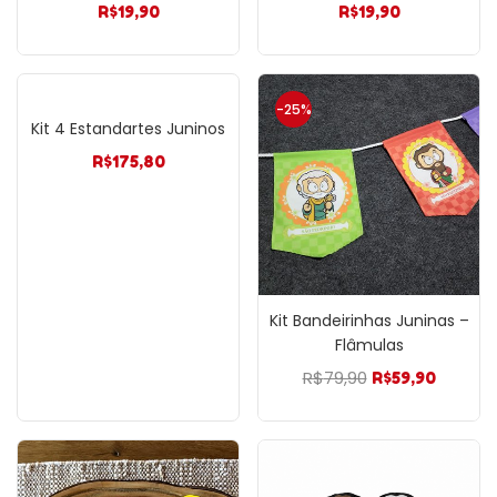
R$
19,90
R$
19,90
-25%
Kit 4 Estandartes Juninos
R$
175,80
Kit Bandeirinhas Juninas –
Flâmulas
R$
79,90
O
O
R$
59,90
preço
preço
original
atual
era:
é:
R$79,90.
R$59,90