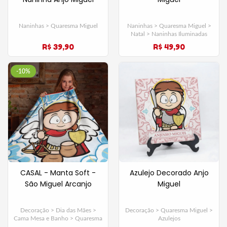
Naninhas > Quaresma Miguel
Naninhas > Quaresma Miguel >
Natal > Naninhas Iluminadas
R$ 39,90
R$ 49,90
-10%
CASAL - Manta Soft -
Azulejo Decorado Anjo
São Miguel Arcanjo
Miguel
Decoração > Dia das Mães >
Decoração > Quaresma Miguel >
Cama Mesa e Banho > Quaresma
Azulejos
Miguel