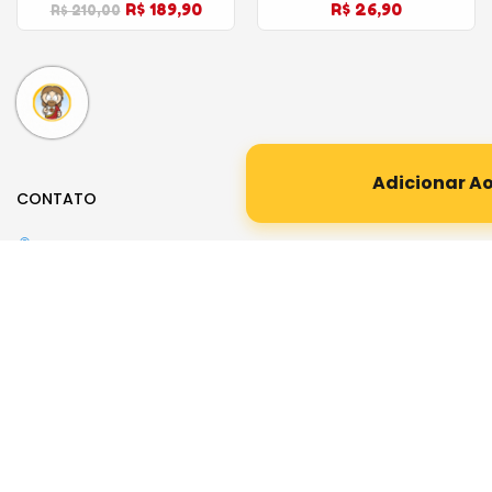
R$ 189,90
R$ 26,90
R$ 210,00
Adicionar A
CONTATO
Rua Desembargador Paulo Costa, 156
Parque da Mooca – São Paulo
Whatsapp (11) 3569-1312
E-mail:
loja@santinhoz.com.br
CATEGORIAS