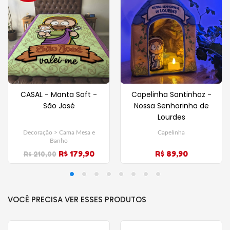
CASAL - Manta Soft -
Capelinha Santinhoz -
São José
Nossa Senhorinha de
Lourdes
Decoração > Cama Mesa e
Capelinha
Banho
R$ 179,90
R$ 89,90
R$ 210,00
VOCÊ PRECISA VER ESSES PRODUTOS