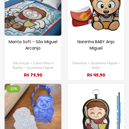
Manta Soft - São Miguel
Naninha BABY Anjo
Arcanjo
Miguel
Decoração > Cama Mesa e
Naninhas > Quaresma Miguel >
Banho > Quaresma Miguel
Baby
R$ 79,90
R$ 49,90
-10%