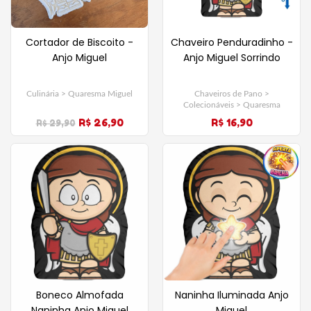
Cortador de Biscoito -
Chaveiro Penduradinho -
Anjo Miguel
Anjo Miguel Sorrindo
Culinária > Quaresma Miguel
Chaveiros de Pano >
Colecionáveis > Quaresma
Miguel
R$ 26,90
R$ 16,90
R$ 29,90
Boneco Almofada
Naninha Iluminada Anjo
Naninha Anjo Miguel
Miguel