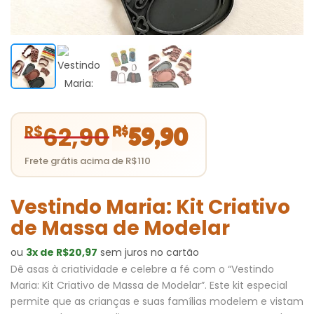
62,90
O
O
R$
R$
59,90
preço
preço
original
atual
era:
é:
R$62,90.
R$59,90.
Vestindo Maria: Kit Criativo
de Massa de Modelar
ou
3x de R$20,97
sem juros no cartão
Dê asas à criatividade e celebre a fé com o “Vestindo
Maria: Kit Criativo de Massa de Modelar”. Este kit especial
permite que as crianças e suas famílias modelem e vistam