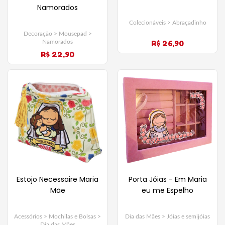
Namorados
Colecionáveis > Abraçadinho
Decoração > Mousepad >
R$ 26,90
Namorados
R$ 22,90
Estojo Necessaire Maria
Porta Jóias - Em Maria
Mãe
eu me Espelho
Acessórios > Mochilas e Bolsas >
Dia das Mães > Jóias e semijóias
Dia das Mães