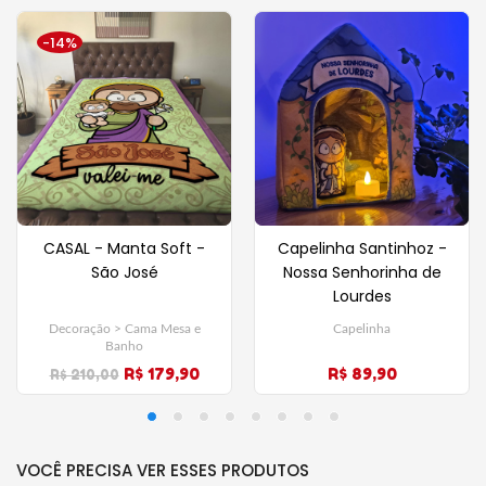
-14%
CASAL - Manta Soft -
Capelinha Santinhoz -
São José
Nossa Senhorinha de
Lourdes
Decoração > Cama Mesa e
Capelinha
Banho
R$ 179,90
R$ 89,90
R$ 210,00
VOCÊ PRECISA VER ESSES PRODUTOS