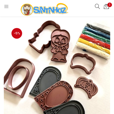
1
-5%