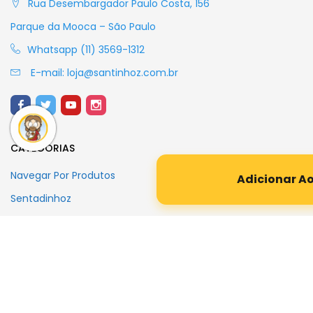
Rua Desembargador Paulo Costa, 156
Parque da Mooca – São Paulo
Whatsapp (11) 3569-1312
E-mail:
loja@santinhoz.com.br
CATEGORIAS
Navegar Por Produtos
Adicionar A
Sentadinhoz
Abraçadinho
Naninhas
Nanão
Vestuário