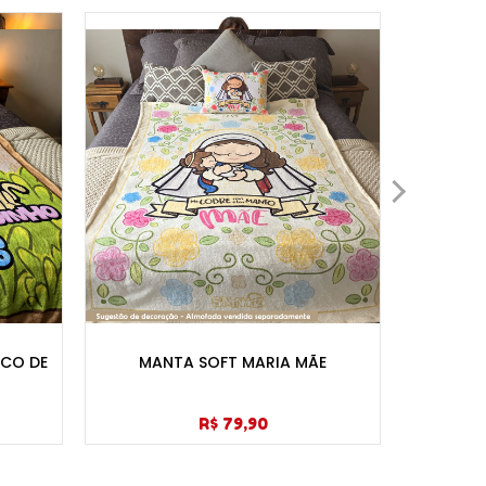
-14%
SCO DE
MANTA SOFT MARIA MÃE
CASAL 
R$ 79,90
R