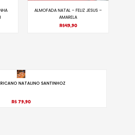
s
Adicionar ao carrinho
NHA
ALMOFADA NATAL – FELIZ JESUS –
CHAV
I
AMARELA
R$
49,90
RICANO NATALINO SANTINHOZ
R$ 79,90