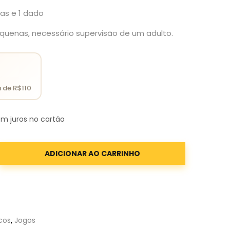
s e 1 dado
uenas, necessário supervisão de um adulto.
m juros no cartão
ADICIONAR AO CARRINHO
cos
,
Jogos