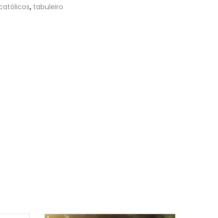
católicos
,
tabuleiro