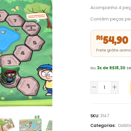
Acompanha 4 peça
Contém peças peq
R$
54,90
ou
3x de R$18,30
se
Jogo
Caminhando
com
Jesus
quantidade
SKU:
3147
Categorias:
Didáti