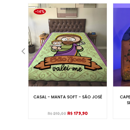
-14%
JESUS
CASAL - MANTA SOFT - SÃO JOSÉ
CAPE
S
R$ 179,90
R$ 210,00