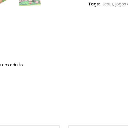
Tags:
Jesus
,
jogos 
 um adulto.