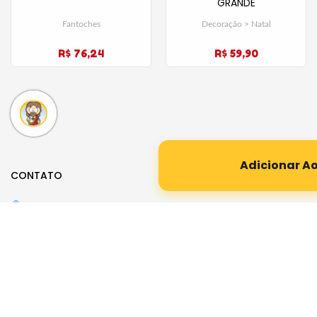
GRANDE
Fantoches
Decoração > Natal
R$ 76,24
R$ 59,90
Adicionar A
CONTATO
Rua Desembargador Paulo Costa, 156
Parque da Mooca – São Paulo
Whatsapp (11) 3569-1312
E-mail:
loja@santinhoz.com.br