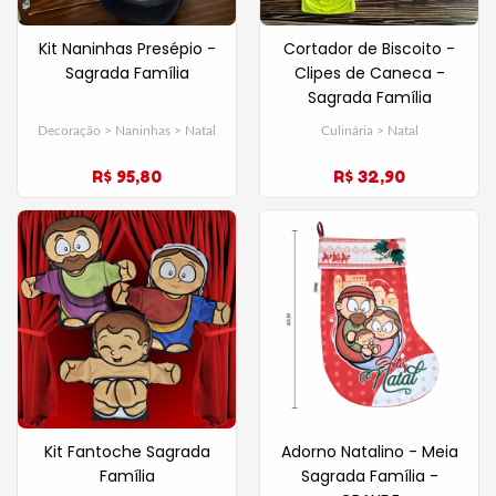
Kit Naninhas Presépio -
Cortador de Biscoito -
Sagrada Família
Clipes de Caneca -
Sagrada Família
Decoração > Naninhas > Natal
Culinária > Natal
R$ 95,80
R$ 32,90
Kit Fantoche Sagrada
Adorno Natalino - Meia
Família
Sagrada Família -