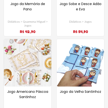
Jogo da Memória de
Jogo Sobe e Desce Adão
Pano
e Eva
Didáticos > Quaresma Miguel >
Didáticos > Jogos
Jogos
R$ 42,90
R$ 54,90
Jogo Americano Páscoa
Jogo da Velha Santinhoz
Santinhoz