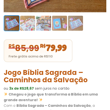
85,99
O
O
R$
R$
79,99
preço
preço
original
atual
era:
é:
R$85,99.
R$79,99.
Jogo Bíblia Sagrada –
Caminhos da Salvação
ou
3x de R$28,67
sem juros no cartão
Chegou o jogo que transforma a Bíblia em uma
grande aventura!
Com o
Bíblia Sagrada – Caminhos da Salvação
, a