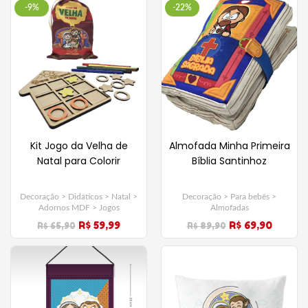
-9%
-22%
Kit Jogo da Velha de
Almofada Minha Primeira
Natal para Colorir
Bíblia Santinhoz
Decoração > Didáticos > Natal >
Decoração > Para bebês >
Adornos MDF > Jogos
Almofadas
R$ 59,99
R$ 69,90
R$ 65,90
R$ 89,90