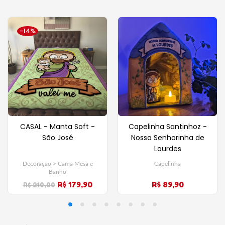
-14%
CASAL - Manta Soft -
Capelinha Santinhoz -
São José
Nossa Senhorinha de
Lourdes
Decoração > Cama Mesa e
Capelinha
Banho
R$ 179,90
R$ 89,90
R$ 210,00