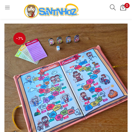
0
-7%