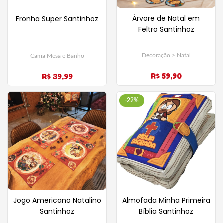
Árvore de Natal em
Fronha Super Santinhoz
Feltro Santinhoz
Decoração > Natal
Cama Mesa e Banho
R$ 59,90
R$ 39,99
-22%
Jogo Americano Natalino
Almofada Minha Primeira
Santinhoz
Bíblia Santinhoz