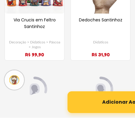
Via Crucis em Feltro
Dedoches Santinhoz
Santinhoz
Decoração > Didáticos > Páscoa
Didáticos
> Jogos
R$ 99,90
R$ 31,90
Enfeites de Natal
Porta Panetone Natalino
Santinhoz - 2024
Santinhoz
Adicionar A
Decoração > Natal
Decoração > Culinária > Natal
R$ 65,90
R$ 35,90