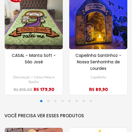
CASAL - Manta Soft -
Capelinha Santinhoz -
São José
Nossa Senhorinha de
Lourdes
Decoração > Cama Mesa e
Capelinha
Banho
R$ 179,90
R$ 89,90
R$ 210,00
VOCÊ PRECISA VER ESSES PRODUTOS