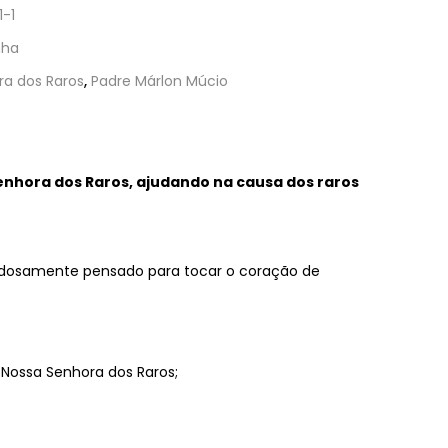
1-1
nha
ra dos Raros
,
Padre Márlon Múcio
enhora dos Raros, ajudando na causa dos raros
dadosamente pensado para tocar o coração de
Nossa Senhora dos Raros;