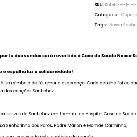
Senhora
SKU:
134567-1-1-1-1-
dos
Categoria:
Capeli
Raros
Tags:
Nossa Senho
-
Padre
Márlon
quantidade
 parte das vendas será revertida à Casa de Saúde Nossa S
e espalha luz e solidariedade!
a é um símbolo de fé, amor e esperança. Cada detalhe foi cui
ca das criações Santinhoz.
exclusivas da Santinhoz em formato do Hospital Casa de Saúde 
sa Senhorinha dos Raros, Padre Márlon e Mamãe Carminha;
ndo com suavidade este cantinho de oração.