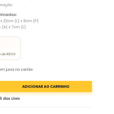
oração.
ximadas:
x 22cm (L) x 9cm (P)
 (A) x 7cm (L)
m juros no cartão
ADICIONAR AO CARRINHO
 5 dias úteis