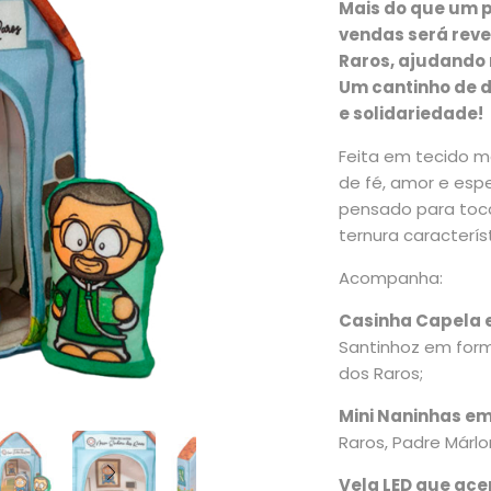
Mais do que um p
vendas será reve
Raros, ajudando 
Um cantinho de 
e solidariedade!
Feita em tecido m
de fé, amor e esp
pensado para toca
ternura caracterís
Acompanha:
Casinha Capela e
Santinhoz em for
dos Raros;
Mini Naninhas em
Raros, Padre Márl
Vela LED que ac