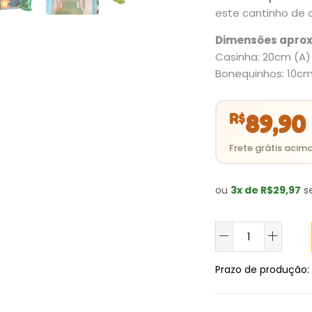
este cantinho de 
Dimensões apro
Casinha: 20cm (A) 
Bonequinhos: 10cm
R$
89,90
ou
3x de R$29,97
se
Capelinha
Casa
de
Prazo de produção
:
Saúde
Nossa