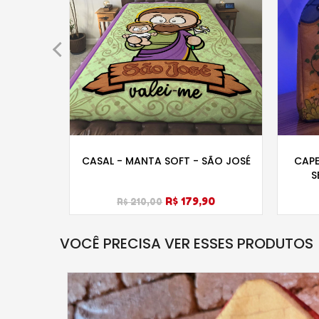
- NOSSA
CASAL - MANTA SOFT - SÃO JOSÉ
CAPE
ALUPE
S
R$ 179,90
R$ 210,00
VOCÊ PRECISA VER ESSES PRODUTOS