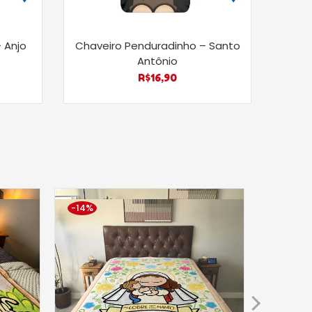
 Anjo
Chaveiro Penduradinho – Santo
Cha
Antônio
R$
16,90
-14%