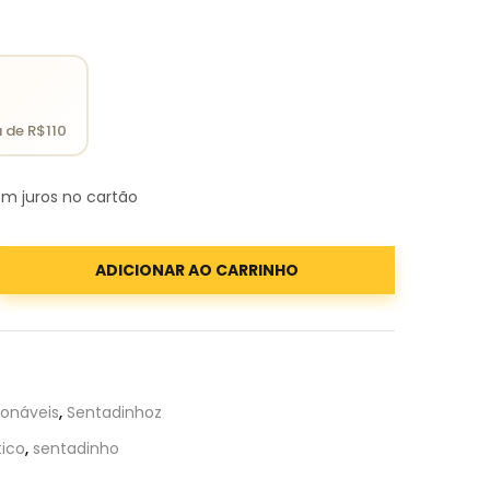
m juros no cartão
ADICIONAR AO CARRINHO
ionáveis
,
Sentadinhoz
ico
,
sentadinho