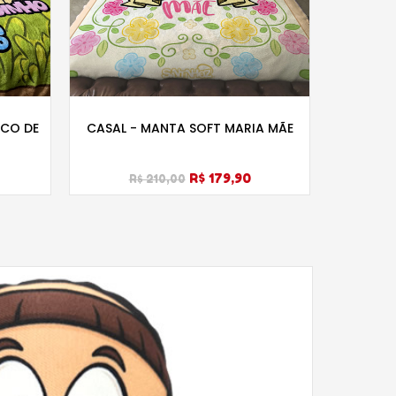
SCO DE
CASAL - MANTA SOFT MARIA MÃE
MAN
R$ 179,90
R$ 210,00