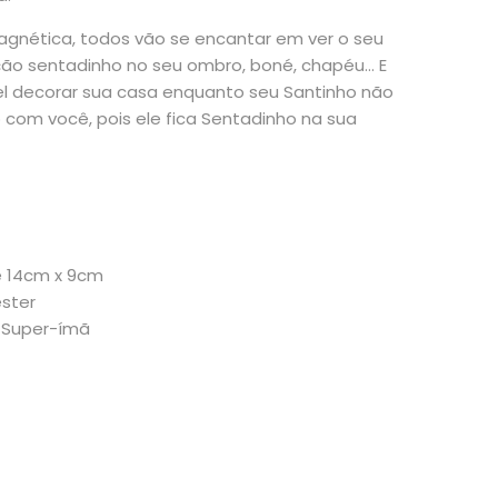
nética, todos vão se encantar em ver o seu
ão sentadinho no seu ombro, boné, chapéu… E
l decorar sua casa enquanto seu Santinho não
 com você, pois ele fica Sentadinho na sua
 14cm x 9cm
éster
 Super-ímã