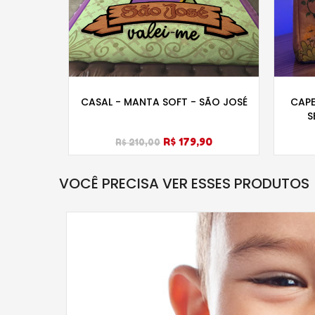
- NOSSA
CASAL - MANTA SOFT - SÃO JOSÉ
CAPE
ALUPE
S
R$ 179,90
R$ 210,00
VOCÊ PRECISA VER ESSES PRODUTOS