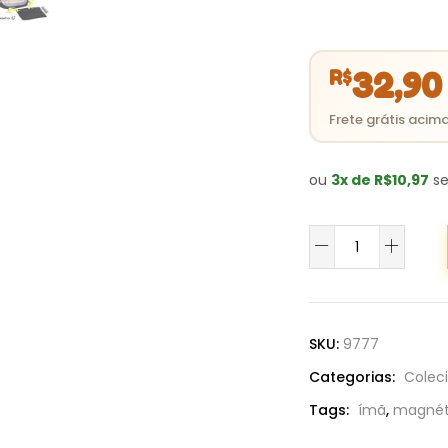
R$
32,90
ou
3x de R$10,97
se
Sentadinho
Jesus
quantidade
SKU:
9777
Categorias:
Colec
Tags:
ímã
,
magnét