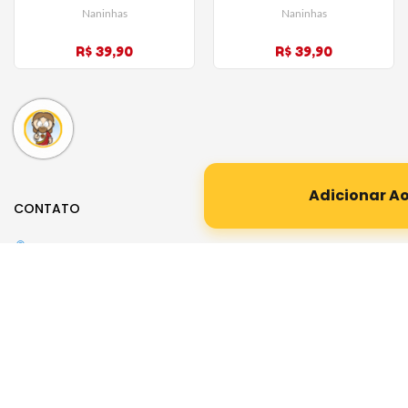
Naninhas
Naninhas
R$ 39,90
R$ 39,90
Adicionar A
CONTATO
Rua Desembargador Paulo Costa, 156
Parque da Mooca – São Paulo
Whatsapp (11) 3569-1312
E-mail:
loja@santinhoz.com.br