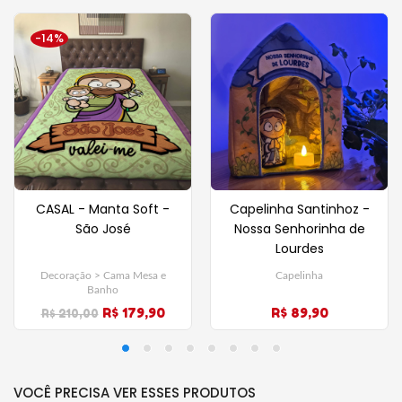
-14%
CASAL - Manta Soft -
Capelinha Santinhoz -
São José
Nossa Senhorinha de
Lourdes
Decoração > Cama Mesa e
Capelinha
Banho
R$ 179,90
R$ 89,90
R$ 210,00
VOCÊ PRECISA VER ESSES PRODUTOS