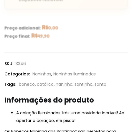
R$
Preço adicional:
0,00
R$
Preço final:
49,90
SKU:
13346
Categorias:
Naninhas
,
Naninhas Iluminadas
Tags:
boneco
,
católico
,
naninha
,
santinho
,
santo
Informações do produto
A coleção Iluminados trás uma novidade incrível! Ao
apertar o coração, ele pisca!
Os Bonecos Naninha dos Santinhoz são perfeitos para