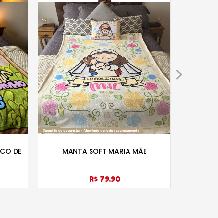
-14%
SCO DE
MANTA SOFT MARIA MÃE
CASAL 
R$ 79,90
R