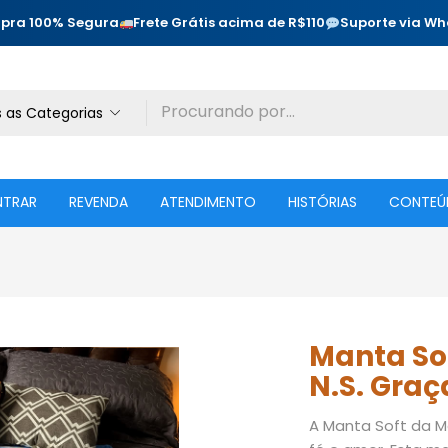
pra 100% Segura
Frete Grátis acima de R$110
Suporte via W
 as Categorias
NTRAR
REVENDA
ATENDIMENTO
HISTÓRIAS
CONTEÚ
Manta So
N.S. Graç
A Manta Soft da M