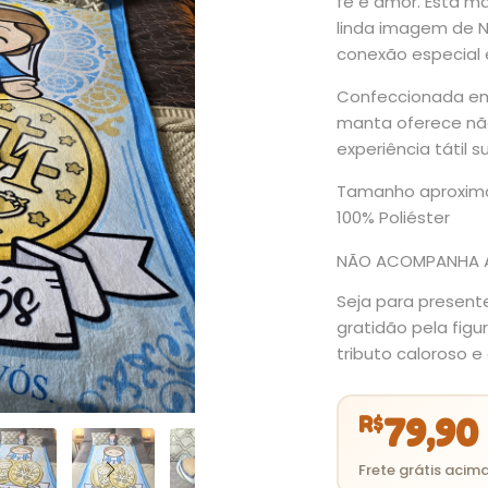
fé e amor. Esta 
linda imagem de N
conexão especial 
Confeccionada em 
manta oferece nã
experiência tátil 
Tamanho aproxima
100% Poliéster
NÃO ACOMPANHA 
Seja para present
gratidão pela fig
tributo caloroso 
R$
79,90