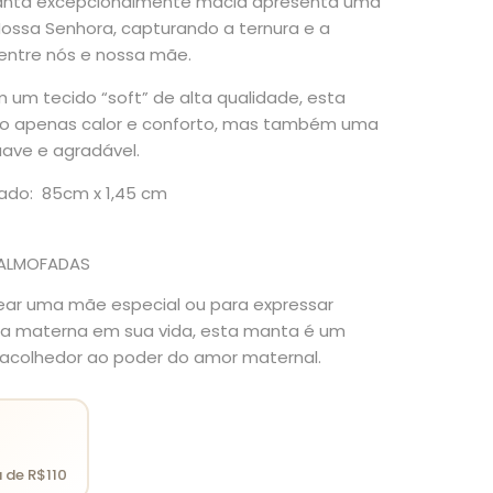
manta excepcionalmente macia apresenta uma
ossa Senhora, capturando a ternura e a
entre nós e nossa mãe.
um tecido “soft” de alta qualidade, esta
o apenas calor e conforto, mas também uma
suave e agradável.
do: 85cm x 1,45 cm
ALMOFADAS
ear uma mãe especial ou para expressar
ura materna em sua vida, esta manta é um
e acolhedor ao poder do amor maternal.