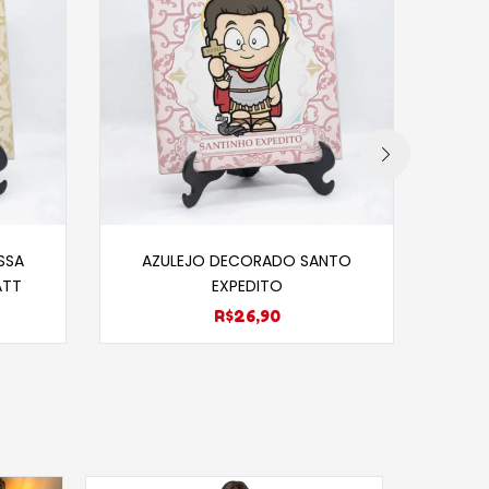
nho
Adicionar ao carrinho
SSA
AZULEJO DECORADO SANTO
AZU
ATT
EXPEDITO
R$
26,90