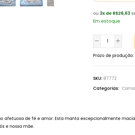
ou
3x de R$26,63
se
Em estoque
Manta
Soft
Medalha
Prazo de produção
:
Milagrosa
-
N.S.
SKU:
87772
Graças
Categorias:
Cama 
quantidade
ão afetuosa de fé e amor. Esta manta excepcionalmente maci
nós e nossa mãe.