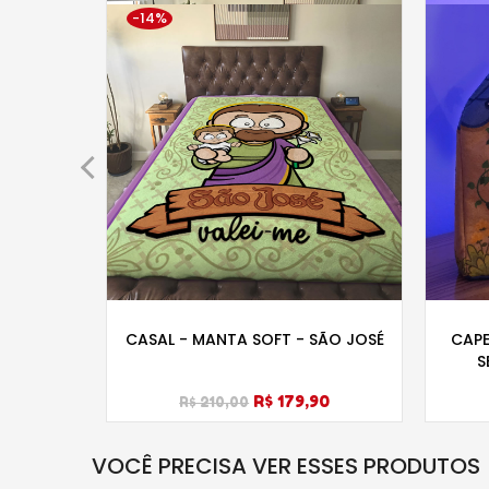
-14%
JESUS
CASAL - MANTA SOFT - SÃO JOSÉ
CAPE
S
R$ 179,90
R$ 210,00
VOCÊ PRECISA VER ESSES PRODUTOS