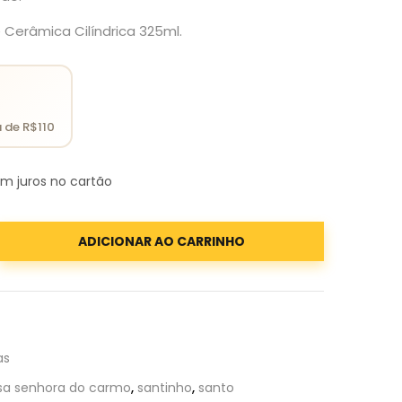
Cerâmica Cilíndrica 325ml.
m juros no cartão
ADICIONAR AO CARRINHO
as
sa senhora do carmo
,
santinho
,
santo