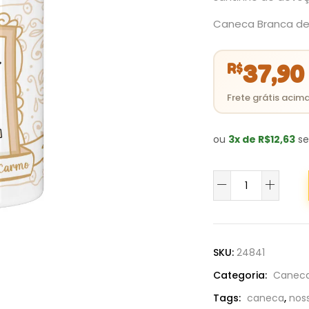
Caneca Branca de 
R$
37,90
ou
3x de R$12,63
se
Caneca
Nossa
Senhora
do
Carmo
SKU:
24841
quantidade
Categoria:
Canec
Tags:
caneca
,
nos