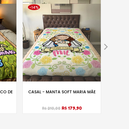
-14%
SCO DE
CASAL - MANTA SOFT MARIA MÃE
MAN
R$ 179,90
R$ 210,00