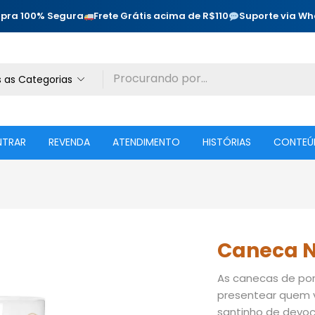
pra 100% Segura
Frete Grátis acima de R$110
Suporte via W
 as Categorias
NTRAR
REVENDA
ATENDIMENTO
HISTÓRIAS
CONTEÚ
Caneca N
As canecas de por
presentear quem 
santinho de devoç