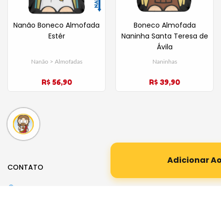
Nanão Boneco Almofada
Boneco Almofada
Estér
Naninha Santa Teresa de
Ávila
Nanão > Almofadas
Naninhas
R$ 56,90
R$ 39,90
Adicionar A
CONTATO
Rua Desembargador Paulo Costa, 156
Parque da Mooca – São Paulo