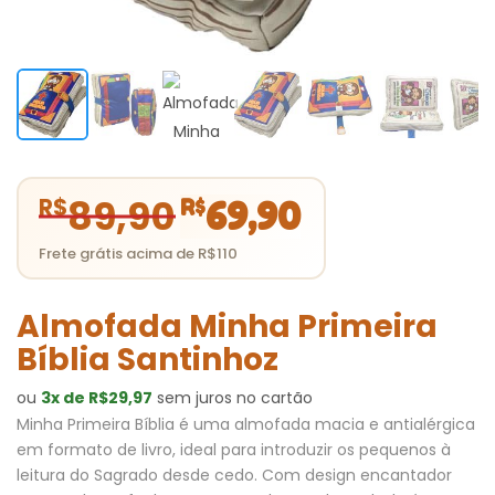
89,90
O
O
R$
R$
69,90
preço
preço
original
atual
era:
é:
R$89,90.
R$69,90.
Almofada Minha Primeira
Bíblia Santinhoz
ou
3x de R$29,97
sem juros no cartão
Minha Primeira Bíblia é uma almofada macia e antialérgica
em formato de livro, ideal para introduzir os pequenos à
leitura do Sagrado desde cedo. Com design encantador