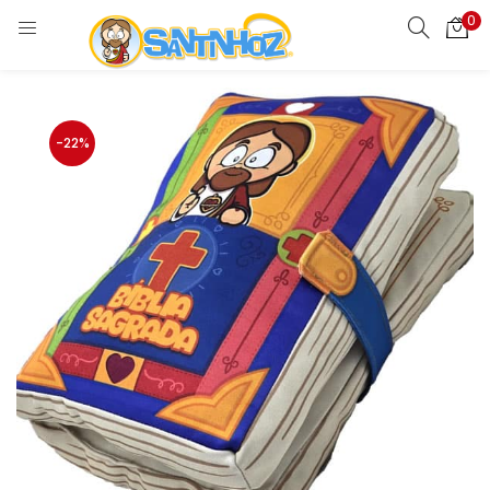
0
-22%