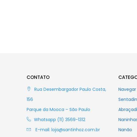
CONTATO
CATEGO
Rua Desembargador Paulo Costa,
Navegar 
156
Sentadi
Parque da Mooca – São Paulo
Abraçad
Whatsapp (11) 3569-1312
Naninha
E-mail:
loja@santinhoz.com.br
Nanão