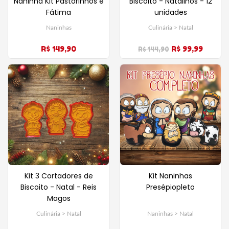
Naninha Kit Pastorinhos e
Biscoito - Natalinos - 12
Fátima
unidades
Naninhas
Culinária > Natal
R$ 149,90
R$ 99,99
R$ 144,90
Kit 3 Cortadores de
Kit Naninhas
Biscoito - Natal - Reis
Presépiopleto
Magos
Culinária > Natal
Naninhas > Natal