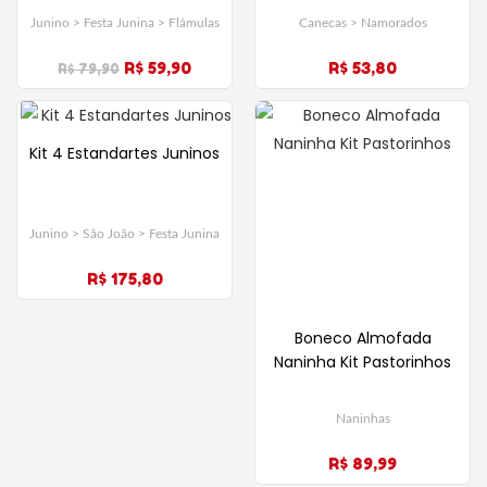
Junino > Festa Junina > Flâmulas
Canecas > Namorados
R$ 59,90
R$ 53,80
R$ 79,90
Kit 4 Estandartes Juninos
Junino > São João > Festa Junina
R$ 175,80
Boneco Almofada
Naninha Kit Pastorinhos
Naninhas
R$ 89,99