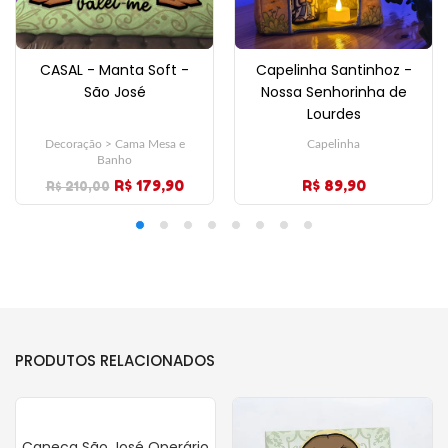
CASAL - Manta Soft -
Capelinha Santinhoz -
São José
Nossa Senhorinha de
Lourdes
Decoração > Cama Mesa e
Capelinha
Banho
R$ 179,90
R$ 89,90
R$ 210,00
PRODUTOS RELACIONADOS
Caneca São José Operário