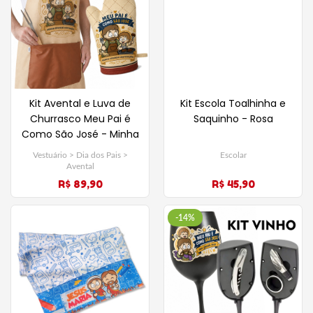
Kit Avental e Luva de
Kit Escola Toalhinha e
Churrasco Meu Pai é
Saquinho - Rosa
Como São José - Minha
Grande Inspiração
Vestuário > Dia dos Pais >
Escolar
Avental
R$ 89,90
R$ 45,90
-14%