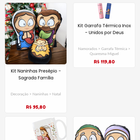
Kit Garrafa Térmica Inox
- Unidos por Deus
Namorados > Garrafa Térmica >
Quaresma Miguel
R$ 119,80
Kit Naninhas Presépio -
Sagrada Família
Decoração > Naninhas > Natal
R$ 95,80